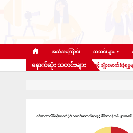
Skip
to
content
အသံအကြောင်း
သတင်းများ
နောက်ဆုံး သတင်းများ
လွတ်လပ်စွာထုတ်ဖော်ပြောဆိုခွင့် ချိုးဖောက်ခံခဲ့ရမှုများ
၂၀၂၆