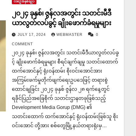
လစဥ်အနှစ်ချုပ်
၂၀၂၄ ခုနှစ်​၊ ဇွန်လအတွင်း သတင်းမီဒီ
ယာလွတ်လပ်ခွင့် ချိုးဖောက်ခံရမှုများ
JULY 17, 2024
WEBMASTER
0
COMMENT
၂၀၂၄ ခုနှစ်​၊ ဇွန်လအတွင်း သတင်းမီဒီယာလွတ်လပ်ခွ
င့် ချိုးဖောက်ခံရမှုများ စီရင်ချက်ချမှု သတင်းထောက်
ထက်အောင်နှင့် ရုံးဝန်ထမ်း စိုးဝင်းအောင်အား
အကြမ်းဖက်မှုတိုက်ဖျက်ရေးဥပဒေဖြင့် တရားစွဲ
ထောင်ချခြင်း ၂၀၂၄ ခုနှစ် ဇွန်လ ၂၈ ရက်နေ့တွင်
ရခိုင်ပြည်အခြေစိုက် သတင်းဌာနတခုဖြစ်သည့်
Development Media Gorup (DMG) ၏
သတင်းထောက် ထက်အောင်နှင့် ရုံးဝန်ထမ်းဖြစ်သူ စိုး
ဝင်းအောင် တို့အား စစ်တွေမြို့နယ်တရားရုံးမှ…