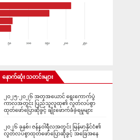
နောက်ဆုံး သတင်းများ
၂၀၂၅-၂၀၂၆ အတုအယောင် ရွေးကောက်ပွဲ
ကာလအတွင်း ပြည်သူလူထု၏ လွတ်လပ်စွာ
ထုတ်ဖော်ပြောဆိုခွင့် ချိုးဖောက်ခံခဲ့ရမှုများ
၂၀၂၆ ခုနှစ်၊ ဇန်နဝါရီလအတွင်း မြန်မာနိုင်ငံ၏
လွတ်လပ်စွာထုတ်ဖော်ပြောဆိုခွင့် အခြေအနေ