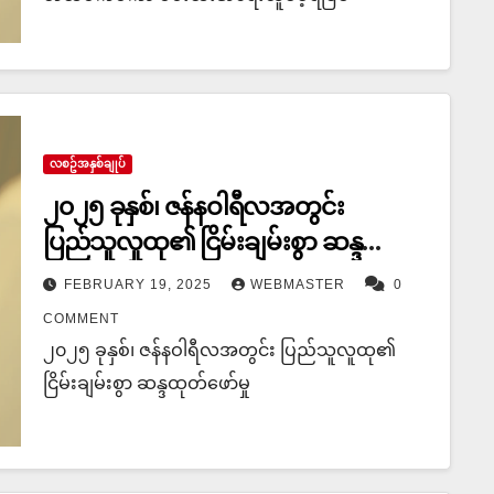
လစဥ်အနှစ်ချုပ်
၂၀၂၅ ခုနှစ်၊ ဇန်နဝါရီလအတွင်း
ပြည်သူလူထု၏ ငြိမ်းချမ်းစွာ ဆန္ဒ
ထုတ်ဖော်မှု
FEBRUARY 19, 2025
WEBMASTER
0
COMMENT
၂၀၂၅ ခုနှစ်၊ ဇန်နဝါရီလအတွင်း ပြည်သူလူထု၏
ငြိမ်းချမ်းစွာ ဆန္ဒထုတ်ဖော်မှု