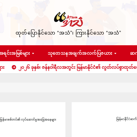
ထုတ်ပြောနိုင်သော “အသံ”၊ ကြားနိုင်သော “အသံ”
အရင်းအမြစ်များ
သုတေသနအချက်အလက်ပြဇယား
ဆက
 ခုနှစ်၊ ဇန်နဝါရီလအတွင်း မြန်မာနိုင်ငံ၏ လွတ်လပ်စွာထုတ်ဖော်ပြောဆိုခွင်