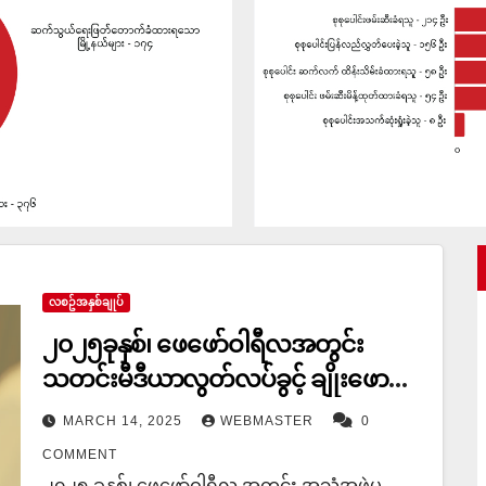
လစဥ်အနှစ်ချုပ်
၂၀၂၅ခုနှစ်၊ ဖေဖော်ဝါရီလအတွင်း
သတင်းမီဒီယာလွတ်လပ်ခွင့် ချိုးဖောက်
ခံရမှုများ
MARCH 14, 2025
WEBMASTER
0
COMMENT
၂၀၂၅ ခုနှစ်၊ ဖေဖော်ဝါရီလ အတွင်း အသံအဖွဲ့မှ