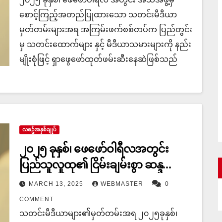
စောင့်ကြည့်အတည်ပြုထားသော သတင်းမီဒီယာ
မှတ်တမ်းများအရ အကြမ်းဖက်စစ်တပ်က ပြည်တွင်း
မှ သတင်းထောက်များ နှင့် မီဒီယာသမားများကို နည်း
မျိုးစုံဖြင့် ရှာဖွေဖော်ထုတ်ဖမ်းဆီးနေဆဲဖြစ်သည်
လစဥ်အနှစ်ချုပ်
၂၀၂၅ ခုနှစ်၊ ဖေဖော်ဝါရီလအတွင်း
ပြည်သူလူထု၏ ငြိမ်းချမ်းစွာ ဆန္ဒ
ထုတ်ဖော်မှု
MARCH 13, 2025
WEBMASTER
0
COMMENT
သတင်းမီဒီယာများ၏မှတ်တမ်းအရ ၂၀၂၅ခုနှစ်၊