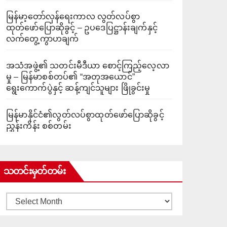
မြန်မာ့တော်လှန်ရေးကာလ လွတ်လပ်စွာ
ထုတ်ဖော်ပြောဆိုခွင့် – ဥပဒေပြဋ္ဌာန်းချက်နှင့်
လက်တွေ့ကွာဟချက်
အသံအဖွဲ့၏ သတင်းမီဒီယာ စောင့်ကြည့်လေ့လာ
မှု – မြန်မာစစ်တပ်၏ “အတုအယောင်”
ရွေးကောက်ပွဲနှင့် ဆန့်ကျင်သူများ ဖြိုခွင်းမှု
မြန်မာနိုင်ငံ၏လွတ်လပ်စွာထုတ်ဖော်ပြောဆိုခွင့်
ညွှန်းကိန်း စစ်တမ်း
သတင်းမှတ်တမ်း
သတင်း
မှတ်တမ်း