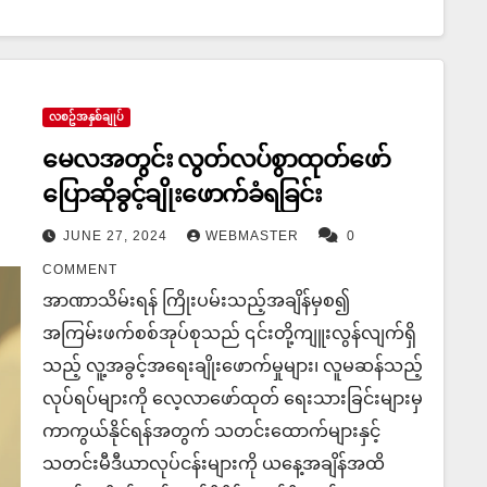
လစဥ်အနှစ်ချုပ်
မေလအတွင်း လွတ်လပ်စွာထုတ်​ဖော်​
ပြောဆိုခွင့်ချိုး​ဖောက်ခံရခြင်း
JUNE 27, 2024
WEBMASTER
0
COMMENT
အာဏာသိမ်းရန် ကြိုးပမ်းသည့်အချိန်မှစ၍
အကြမ်းဖက်စစ်အုပ်စုသည် ၎င်းတို့ကျူးလွန်လျက်ရှိ
သည့် လူ့အခွင့်အရေးချိုးဖောက်မှုများ၊ လူမဆန်သည့်
လုပ်ရပ်များကို လေ့လာဖော်ထုတ် ရေးသားခြင်းများမှ
ကာကွယ်နိုင်ရန်အတွက် သတင်းထောက်များနှင့်
သတင်းမီဒီယာလုပ်ငန်းများကို ယနေ့အချိန်အထိ