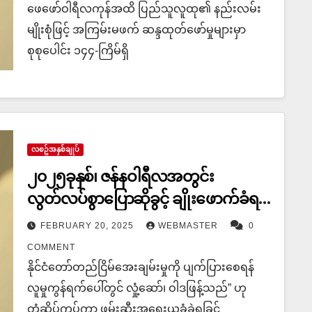
ဖေဖော်ဝါရီလကုန်အထိ ပြည်သူလူထု၏ နည်းလမ်း
မျိုးစုံဖြင့် အကြမ်းမဖက် ဆန္ဒထုတ်ဖော်မှုများမှာ
စုစုပေါင်း ၁၄၄-ကြိမ်ရှိ
လစဥ်အနှစ်ချုပ်
၂၀၂၅ခုနှစ်၊ ဇန်နဝါရီလအတွင်း
လွတ်လပ်စွာပြောဆိုခွင့် ချိုးဖောက်ခံရမှု
များ
FEBRUARY 20, 2025
WEBMASTER
0
COMMENT
နိုင်ငံတော်တည်ငြိမ်အေးချမ်းမှုကို ပျက်ပြားစေရန်
လူမှုကွန်ရက်ပေါ်တွင် လှုံ့ဆော်၊ ဝါဒဖြန့်သည်” ဟု
တံဆိပ်ကပ်ကာ ဖမ်းဆီးအရေးယူခံခဲ့ရခြင်