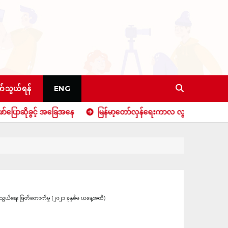
်သွယ်ရန်
ENG
့ အခြေအနေ
မြန်မာ့တော်လှန်ရေးကာလ လွတ်လပ်စွာ ထုတ်ဖော်ပြောဆိုခွင့