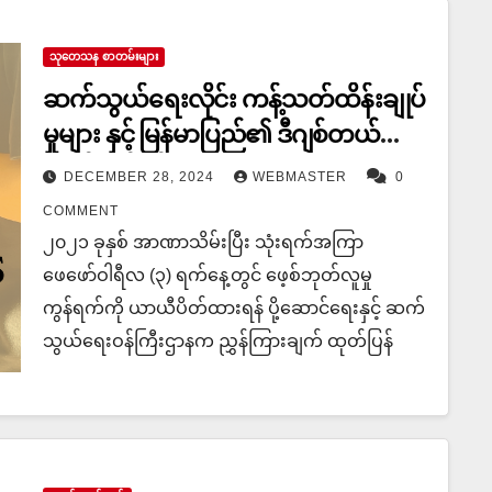
သုတေသန စာတမ်းများ
ဆက်သွယ်ရေးလိုင်း ကန့်သတ်ထိန်းချုပ်
မှုများ နှင့် မြန်မာပြည်၏ ဒီဂျစ်တယ်
လွတ်လပ်ခွင့် အခြေအနေ
DECEMBER 28, 2024
WEBMASTER
0
COMMENT
၂၀၂၁ ခုနှစ် အာဏာသိမ်းပြီး သုံးရက်အကြာ
ဖေဖော်ဝါရီလ (၃) ရက်နေ့တွင် ဖေ့စ်ဘုတ်လူမှု
ကွန်ရက်ကို ယာယီပိတ်ထားရန် ပို့ဆောင်ရေးနှင့် ဆက်
သွယ်ရေးဝန်ကြီးဌာနက ညွှန်ကြားချက် ထုတ်ပြန်