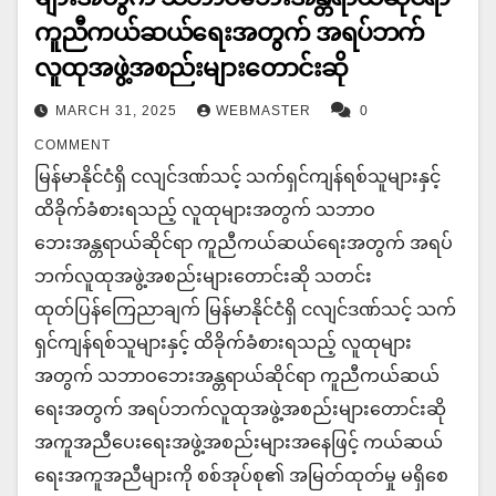
ကူညီကယ်ဆယ်ရေးအတွက် အရပ်ဘက်
လူထုအဖွဲ့အစည်းများတောင်းဆို
MARCH 31, 2025
WEBMASTER
0
COMMENT
မြန်မာနိုင်ငံရှိ ငလျင်ဒဏ်သင့် သက်ရှင်ကျန်ရစ်သူများနှင့်
ထိခိုက်ခံစားရသည့် လူထုများအတွက် သဘာဝ
ဘေးအန္တရာယ်ဆိုင်ရာ ကူညီကယ်ဆယ်ရေးအတွက် အရပ်
ဘက်လူထုအဖွဲ့အစည်းများတောင်းဆို သတင်း
ထုတ်ပြန်ကြေညာချက် မြန်မာနိုင်ငံရှိ ငလျင်ဒဏ်သင့် သက်
ရှင်ကျန်ရစ်သူများနှင့် ထိခိုက်ခံစားရသည့် လူထုများ
အတွက် သဘာဝဘေးအန္တရာယ်ဆိုင်ရာ ကူညီကယ်ဆယ်
ရေးအတွက် အရပ်ဘက်လူထုအဖွဲ့အစည်းများတောင်းဆို
အကူအညီပေးရေးအဖွဲ့အစည်းများအနေဖြင့် ကယ်ဆယ်
ရေးအကူအညီများကို စစ်အုပ်စု၏ အမြတ်ထုတ်မှု မရှိစေ