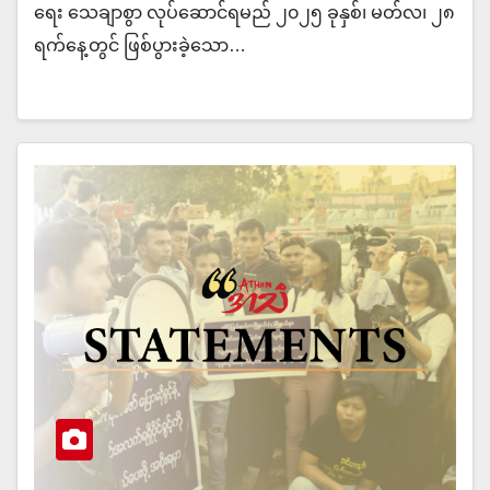
ရေး သေချာစွာ လုပ်ဆောင်ရမည် ၂၀၂၅ ခုနှစ်၊ မတ်လ၊ ၂၈
ရက်နေ့တွင် ဖြစ်ပွားခဲ့သော…