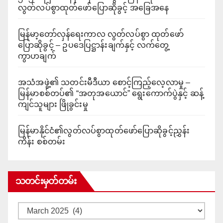
လွတ်လပ်စွာထုတ်ဖော်ပြောဆိုခွင့် အခြေအနေ
မြန်မာ့တော်လှန်ရေးကာလ လွတ်လပ်စွာ ထုတ်ဖော်
ပြောဆိုခွင့် – ဥပဒေပြဋ္ဌာန်းချက်နှင့် လက်တွေ့
ကွာဟချက်
အသံအဖွဲ့၏ သတင်းမီဒီယာ စောင့်ကြည့်လေ့လာမှု –
မြန်မာစစ်တပ်၏ “အတုအယောင်” ရွေးကောက်ပွဲနှင့် ဆန့်
ကျင်သူများ ဖြိုခွင်းမှု
မြန်မာနိုင်ငံ၏လွတ်လပ်စွာထုတ်ဖော်ပြောဆိုခွင့်ညွှန်း
ကိန်း စစ်တမ်း
သတင်းမှတ်တမ်း
သတင်း