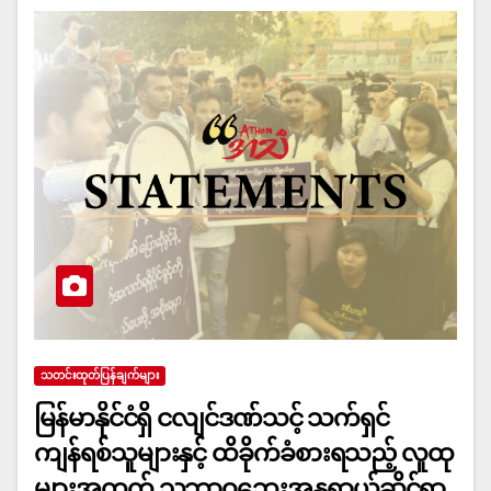
သတင်းထုတ်ပြန်ချက်များ
မြန်မာနိုင်ငံရှိ ငလျင်ဒဏ်သင့် သက်ရှင်
ကျန်ရစ်သူများနှင့် ထိခိုက်ခံစားရသည့် လူထု
များအတွက် သဘာဝဘေးအန္တရာယ်ဆိုင်ရာ