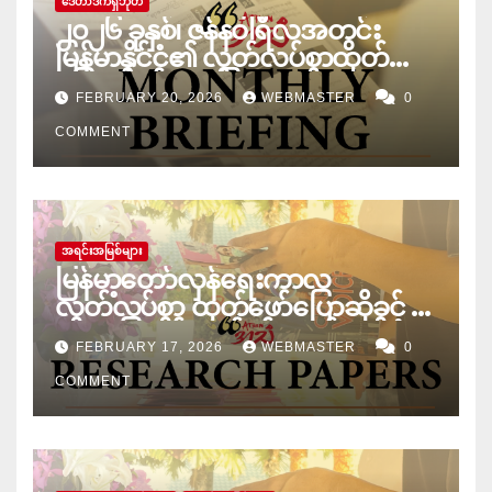
ဒေတာဒက်ရှ်ဘုတ်
၂၀၂၆ ခုနှစ်၊ ဇန်နဝါရီလအတွင်း
မြန်မာနိုင်ငံ၏ လွတ်လပ်စွာထုတ်ဖော်
ပြောဆိုခွင့် အခြေအနေ
FEBRUARY 20, 2026
WEBMASTER
0
COMMENT
အရင်းအမြစ်များ
မြန်မာ့တော်လှန်ရေးကာလ
လွတ်လပ်စွာ ထုတ်ဖော်ပြောဆိုခွင့် –
ဥပဒေပြဋ္ဌာန်းချက်နှင့် လက်တွေ့
FEBRUARY 17, 2026
WEBMASTER
0
ကွာဟချက်
COMMENT