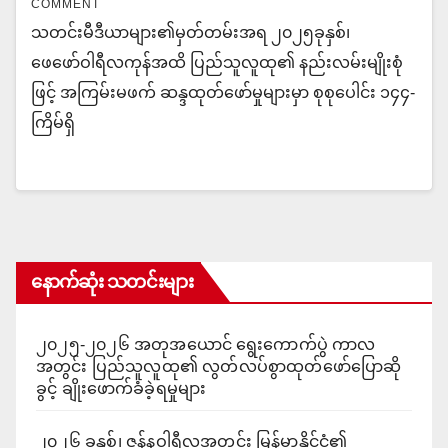
COMMENT
သတင်းမီဒီယာများ၏မှတ်တမ်းအရ ၂၀၂၅ခုနှစ်၊
ဖေဖော်ဝါရီလကုန်အထိ ပြည်သူလူထု၏ နည်းလမ်းမျိုးစုံ
ဖြင့် အကြမ်းမဖက် ဆန္ဒထုတ်ဖော်မှုများမှာ စုစုပေါင်း ၁၄၄-
ကြိမ်ရှိ
နောက်ဆုံး သတင်းများ
၂၀၂၅-၂၀၂၆ အတုအယောင် ရွေးကောက်ပွဲ ကာလ
အတွင်း ပြည်သူလူထု၏ လွတ်လပ်စွာထုတ်ဖော်ပြောဆို
ခွင့် ချိုးဖောက်ခံခဲ့ရမှုများ
၂၀၂၆ ခုနှစ်၊ ဇန်နဝါရီလအတွင်း မြန်မာနိုင်ငံ၏