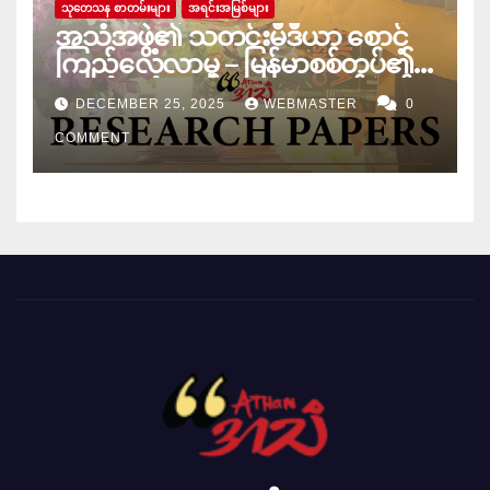
သုတေသန စာတမ်းများ
အရင်းအမြစ်များ
အသံအဖွဲ့၏ သတင်းမီဒီယာ စောင့်
ကြည့်လေ့လာမှု – မြန်မာစစ်တပ်၏
“အတုအယောင်” ရွေးကောက်ပွဲနှင့်
DECEMBER 25, 2025
WEBMASTER
0
ဆန့်ကျင်သူများ ဖြိုခွင်းမှု
COMMENT