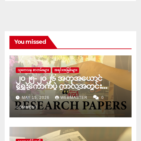
မှတ်တမ်း
You missed
သုတေသန စာတမ်းများ
အရင်းအမြစ်များ
၂၀၂၅-၂၀၂၆ အတုအယောင်
ရွေးကောက်ပွဲ ကာလအတွင်း
ပြည်သူလူထု၏ လွတ်လပ်စွာ
MAY 15, 2026
WEBMASTER
0
ထုတ်ဖော်ပြောဆိုခွင့် ချိုးဖောက်ခံခဲ့ရ
မှုများ
COMMENT