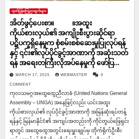
ထုတ်ပြန်ကြေညာချက်များ
အိတ်ဖွင့်ပေးစာ။ ။အထူး
ကိုယ်စားလှယ်၏ အကျိုးစီးပွားဆိုင်ရာ
ပဋိပက္ခရှိနေမှုက စုံစမ်းစစ်ဆေးမှုပြုလုပ်ရန်
နှင့် ၎င်း၏လုပ်ပိုင်ခွင့်အာဏာကို အဆုံးသတ်
ရန် အရေးတကြီးလိုအပ်နေမှုကို ဖော်ပြ
နေသည်။
MARCH 17, 2025
WEBMASTER
0
COMMENT
ကုလသမဂ္ဂအထွေထွေညီလာခံ (United Nations General
Assembly – UNGA) အနေဖြင့်လည်း ယင်းအထူး
ကိုယ်စားလှယ်၏ လုပ်ပိုင်ခွင့်အာဏာကို အမြန်ဆုံးရပ်တန့်
ရန်နှင့် မြန်မာနိုင်ငံ၏ အကျပ်အတည်းကို ကိုင်တွယ်ဖြေရှင်း
ရာတွင် အထွေထွေအတွင်းရေးမှူးချုပ်မှ တိုက်ရိုက်ဦးစီး