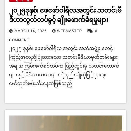
၂၀၂၅ခုနှစ်၊ ဖေဖော်ဝါရီလအတွင်း သတင်းမီ
ဒီယာလွတ်လပ်ခွင့် ချိုးဖောက်ခံရမှုများ
MARCH 14, 2025
WEBMASTER
0
COMMENT
၂၀၂၅ ခုနှစ်၊ ဖေဖော်ဝါရီလ အတွင်း အသံအဖွဲ့မှ စောင့်
ကြည့်အတည်ပြုထားသော သတင်းမီဒီယာမှတ်တမ်းများ
အရ အကြမ်းဖက်စစ်တပ်က ပြည်တွင်းမှ သတင်းထောက်
များ နှင့် မီဒီယာသမားများကို နည်းမျိုးစုံဖြင့် ရှာဖွေ
ဖော်ထုတ်ဖမ်းဆီးနေဆဲဖြစ်သည်