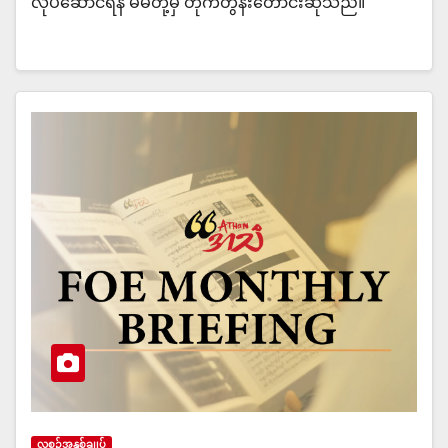
လုပ်ဆောင်ရန် မိမိတို့မှ တိုက်တွန်းတောင်းဆိုသည်။
လစဥ်အနှစ်ချုပ်