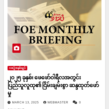
လစဥ်အနှစ်ချုပ်
၂၀၂၅ ခုနှစ်၊ ဖေဖော်ဝါရီလအတွင်း
ပြည်သူလူထု၏ ငြိမ်းချမ်းစွာ ဆန္ဒထုတ်ဖော်
မှု
MARCH 13, 2025
WEBMASTER
0